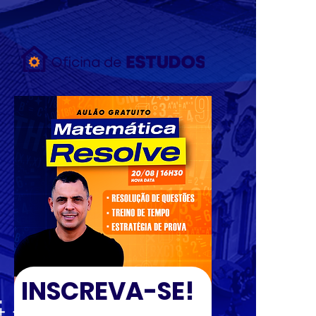
{ "data": [ { "event_name": "Purchase", "event_time": 1658753319,
"action_source": "email", "user_data": { "em": [
"7b17fb0bd173f625b58636fb796407c22b3d16fc78302d79f0fd30c2fc2fc068"
], "ph": [ null ] }, "custom_data": { "currency": "BRL", "value": 29.9 } } ]
"test_event_code:" "TEST83949" }
INSCREVA-SE!