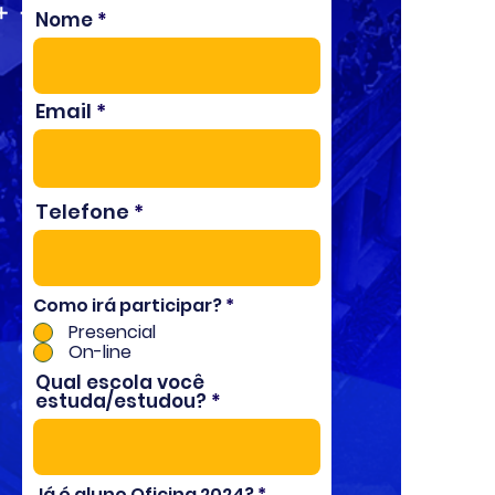
Nome
Email
Telefone
Como irá participar?
*
Presencial
On-line
Qual escola você
estuda/estudou?
Já é aluno Oficina 2024?
*