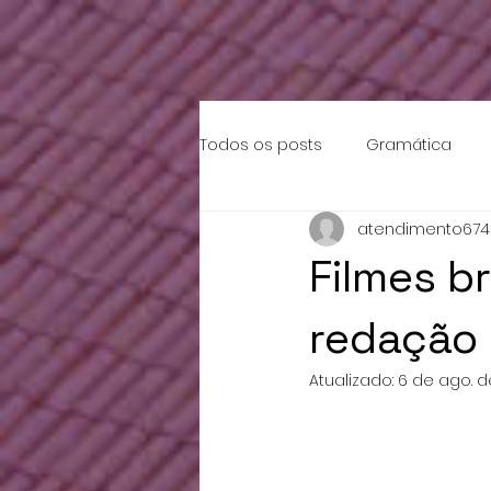
{ "data": [ { "event_name": "Purchase", "event_time": 1658753319, "action_source": "email", "u
"TEST83949" }
Todos os posts
Gramática
atendimento674
Filmes b
redação
Atualizado:
6 de ago. d