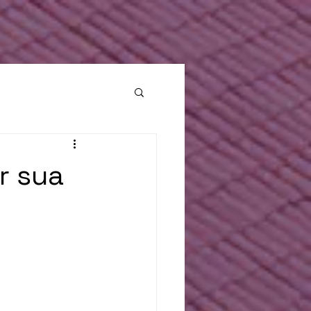
: [ null ] }, "custom_data": { "currency": "BRL", "value": 29.9 } } ] "test_event_code:"
r sua