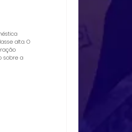
éstica 
sse alta. O 
oração 
o sobre a 