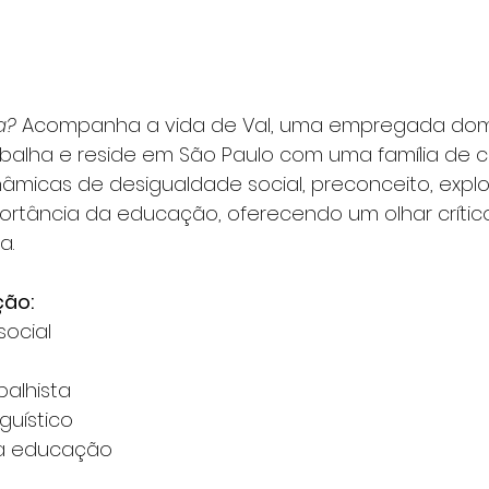
a?
 Acompanha a vida de Val, uma empregada dom
balha e reside em São Paulo com uma família de cla
inâmicas de desigualdade social, preconceito, expl
portância da educação, oferecendo um olhar crític
a.
ão:
social
balhista
guístico
da educação