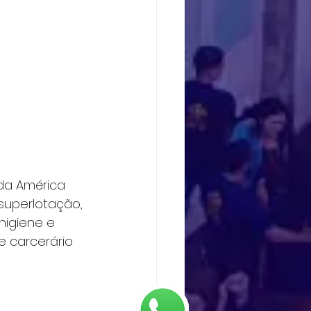
da América 
 superlotação, 
higiene e 
e carcerário 