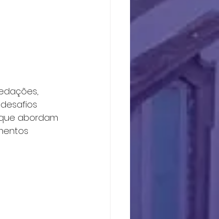
redações, 
desafios 
s que abordam 
mentos 