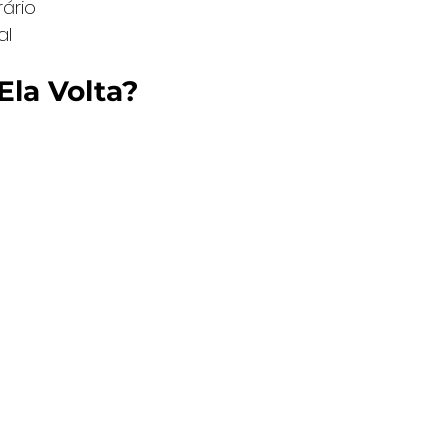
ário
al
Ela Volta?