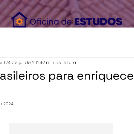
ser_data": { "em": [ "7b17fb0bd173f625b58636fb796407c22b3d16fc78302d79f0fd30c2fc2fc068" ], "ph"
59
24 de jul. de 2024
2 min de leitura
rasileiros para enriquece
e 2024