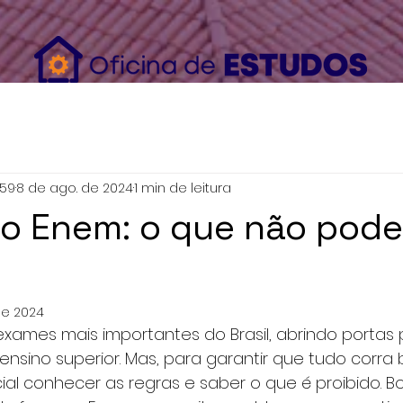
ser_data": { "em": [ "7b17fb0bd173f625b58636fb796407c22b3d16fc78302d79f0fd30c2fc2fc068" ], "ph"
59
8 de ago. de 2024
1 min de leitura
o Enem: o que não pode
de 2024
ames mais importantes do Brasil, abrindo portas 
nsino superior. Mas, para garantir que tudo corra
ial conhecer as regras e saber o que é proibido. Bo