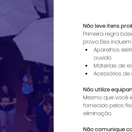
Não leve itens pro
Primeira regra bás
prova. Eles incluem:
Aparelhos elet
ouvido.
Materiais de es
Acessórios de 
Não utilize equip
Mesmo que você le
fornecido pelos fis
eliminação.
Não comunique co