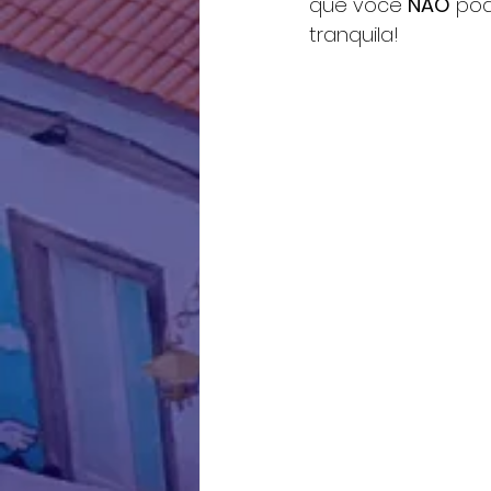
que você 
NÃO
 po
tranquila!