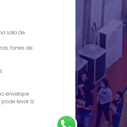
na sala de 
ras, fones de 
s.
no envelope 
a pode levar à 