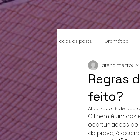
{ "data": [ { "event_name": "Purchase", "event_time": 1658753319, "action_source": "email", "u
"TEST83949" }
Todos os posts
Gramática
atendimento674
Regras d
feito?
Atualizado:
19 de ago. 
O Enem é um dos ex
oportunidades de e
da prova, é essenc