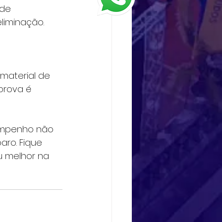
de 
liminação. 
material de 
prova é 
empenho não 
ro. Fique 
u melhor na 