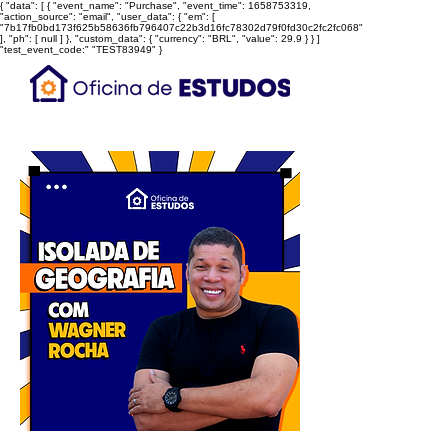
{ "data": [ { "event_name": "Purchase", "event_time": 1658753319,
"action_source": "email", "user_data": { "em": [
"7b17fb0bd173f625b58636fb796407c22b3d16fc78302d79f0fd30c2fc2fc068"
], "ph": [ null ] }, "custom_data": { "currency": "BRL", "value": 29.9 } } ]
"test_event_code:" "TEST83949" }