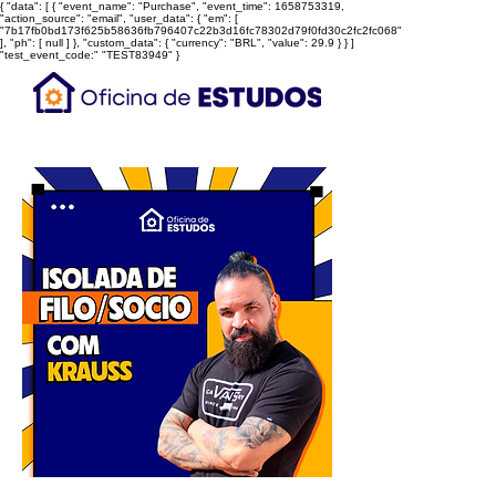
{ "data": [ { "event_name": "Purchase", "event_time": 1658753319,
"action_source": "email", "user_data": { "em": [
"7b17fb0bd173f625b58636fb796407c22b3d16fc78302d79f0fd30c2fc2fc068"
], "ph": [ null ] }, "custom_data": { "currency": "BRL", "value": 29.9 } } ]
"test_event_code:" "TEST83949" }