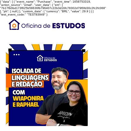
{ "data": [ { "event_name": "Purchase", "event_time": 1658753319,
"action_source": "email", "user_data": { "em": [
"7b17fb0bd173f625b58636fb796407c22b3d16fc78302d79f0fd30c2fc2fc068"
], "ph": [ null ] }, "custom_data": { "currency": "BRL", "value": 29.9 } } ]
"test_event_code:" "TEST83949" }