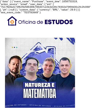
{ "data": [ { "event_name": "Purchase", "event_time": 1658753319,
"action_source": "email", "user_data": { "em": [
"7b17fb0bd173f625b58636fb796407c22b3d16fc78302d79f0fd30c2fc2fc068"
], "ph": [ null ] }, "custom_data": { "currency": "BRL", "value": 29.9 } } ]
"test_event_code:" "TEST83949" }