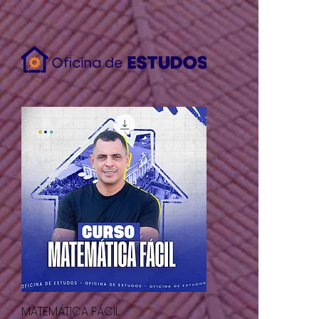
{ "data": [ { "event_name": "Purchase", "event_time": 1658753319,
"action_source": "email", "user_data": { "em": [
"7b17fb0bd173f625b58636fb796407c22b3d16fc78302d79f0fd30c2fc2fc068"
], "ph": [ null ] }, "custom_data": { "currency": "BRL", "value": 29.9 } } ]
"test_event_code:" "TEST83949" }
MATEMÁTICA FÁCIL