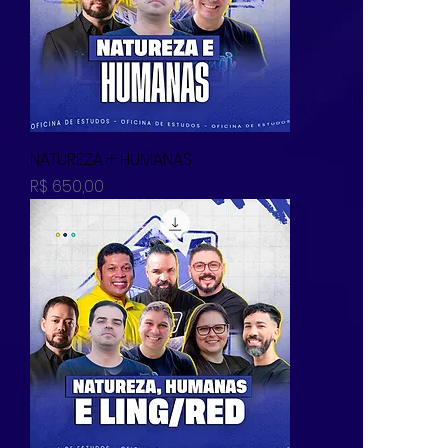
NATUREZA + HUMANAS
Preço
R$ 650,00